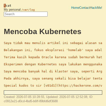
l
cat
Home
Contact
HackMe!
My personal
/var/log
Mencoba Kubernetes
Saya tidak mau menulis artikel ini sebagai alasan saya
Belakangan ini, fokus eksplorasi 'homelab' saya adalah
Terima kasih kepada Oracle karena sudah bermurah hati 
Eksperimen dengan Kubernetes saya lakukan menggunakan 
Saya mencoba banyak hal di klaster saya, seperti ArgoC
Pada akhirnya, saya senang sekali bisa belajar tentang
Special kudos to sir [v01d1](https://hackerone.com/v0i
Created: 2026-07-05 10:28:55, Updated: 2026-07-05 12:52:08, ID:
c0912e21-d0cd-4bd5-b6ff-89bfd6df3688