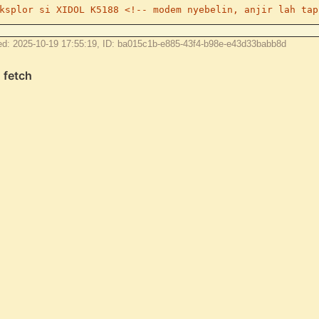
ksplor si XIDOL K5188 <!-- modem nyebelin, anjir lah tap
ed: 2025-10-19 17:55:19, ID: ba015c1b-e885-43f4-b98e-e43d33babb8d