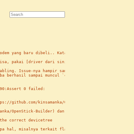
odem yang baru dibeli.. Katanya tidak ada fitur SMS di i
isa, pakai [driver dari sini](https://www.zianet.com/jgr
abling. Issue-nya hampir sama dengan yang dideskripsikan
ba berhasil sampai muncul `connected` di `mmcli`, tapi k
90:Assert 0 failed:

ps://github.com/kinsamanka/OpenStick-Builder#steps). Hasi
anka/OpenStick-Builder) dan customize device tree-nya

the correct devicetree

pa hal, misalnya terkait flashing via EDL mode SoC Qualc