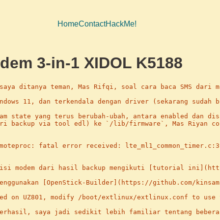
Home
Contact
HackMe!
dem 3-in-1 XIDOL K5188
saya ditanya teman, Mas Rifqi, soal cara baca SMS dari m
ndows 11, dan terkendala dengan driver (sekarang sudah b
am state yang terus berubah-ubah, antara enabled dan dis
ri backup via tool edl) ke `/lib/firmware`, Mas Riyan co
moteproc: fatal error received: lte_ml1_common_timer.c:3
isi modem dari hasil backup mengikuti [tutorial ini](htt
enggunakan [OpenStick-Builder](https://github.com/kinsam
ed on UZ801, modify /boot/extlinux/extlinux.conf to use 
erhasil, saya jadi sedikit lebih familiar tentang bebera