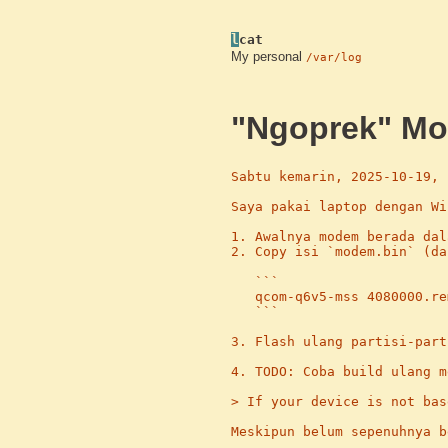
l
cat
My personal
/var/log
"Ngoprek" Mo
Sabtu kemarin, 2025-10-19, 
Saya pakai laptop dengan Wi
1. Awalnya modem berada dal
2. Copy isi `modem.bin` (da
   ```

   qcom-q6v5-mss 4080000.re
   ```

3. Flash ulang partisi-part
4. TODO: Coba build ulang m
> If your device is not bas
Meskipun belum sepenuhnya b