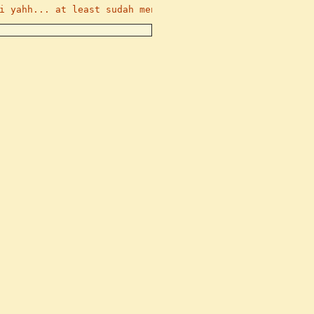
i yahh... at least sudah mencoba hehe -->, dengan board 